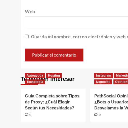
Web
Guarda mi nombre, correo electrónico y web 
Autoayuda
Hosting
Instagram
Marketi
Te pueden interesar
Tecnología
Negocios
Opinion
Guía Completa sobre Tipos
PathSocial Opin
de Proxy: ¿Cuál Elegir
¿Bots o Usuario
Según tus Necesidades?
Desvelamos la V
0
0