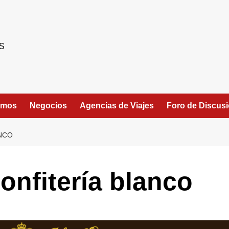
S
umos
Negocios
Agencias de Viajes
Foro de Discus
ANCO
onfitería blanco