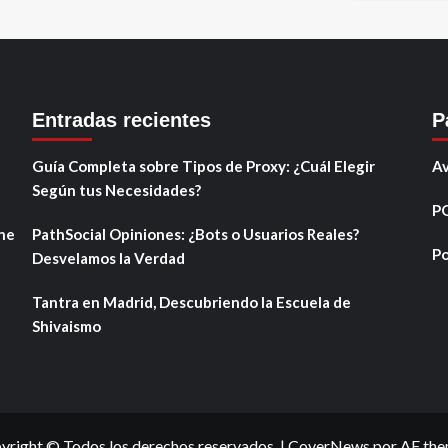
Entradas recientes
P
Guía Completa sobre Tipos de Proxy: ¿Cuál Elegir
Av
Según tus Necesidades?
P
ine
PathSocial Opiniones: ¿Bots o Usuarios Reales?
Po
Desvelamos la Verdad
Tantra en Madrid, Descubriendo la Escuela de
Shivaismo
yright © Todos los derechos reservados.
|
CoverNews
por AF the