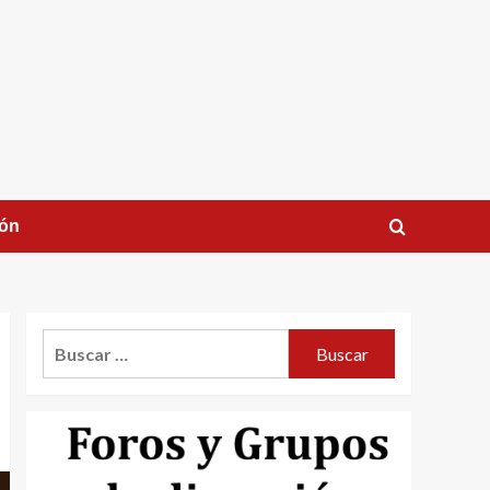
ión
Buscar: