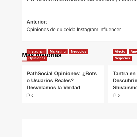
Navegación
Anterior:
Opiniones de dulceida Instagram influencer
de
entradas
Instagram
Marketing
Negocios
Afecto
Am
Más historias
Opiniones
Negocios
PathSocial Opiniones: ¿Bots
Tantra en
o Usuarios Reales?
Descubrie
Desvelamos la Verdad
Shivaism
0
0