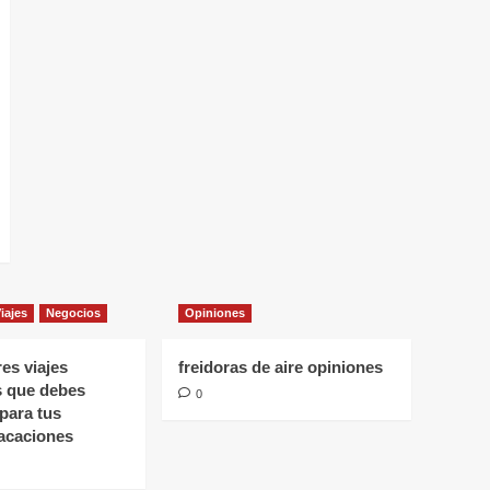
iajes
Negocios
Opiniones
es viajes
freidoras de aire opiniones
s que debes
0
para tus
acaciones