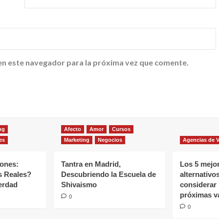
en este navegador para la próxima vez que comente.
ng
Afecto
Amor
Cursos
es
Marketing
Negocios
Agencias de V
iones:
Tantra en Madrid,
Los 5 mejor
s Reales?
Descubriendo la Escuela de
alternativo
erdad
Shivaismo
considerar 
próximas v
0
0