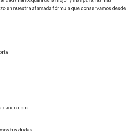
fuerzo en nuestra afamada fórmula que conservamos desde
bria
iablanco.com
emos tus dudas