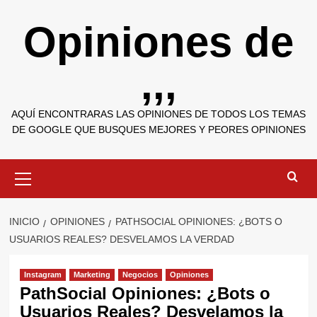
Saltar
Opiniones de
al
contenido
,,,
AQUÍ ENCONTRARAS LAS OPINIONES DE TODOS LOS TEMAS
DE GOOGLE QUE BUSQUES MEJORES Y PEORES OPINIONES
Menú
primario
INICIO
OPINIONES
PATHSOCIAL OPINIONES: ¿BOTS O
USUARIOS REALES? DESVELAMOS LA VERDAD
Instagram
Marketing
Negocios
Opiniones
PathSocial Opiniones: ¿Bots o
Usuarios Reales? Desvelamos la