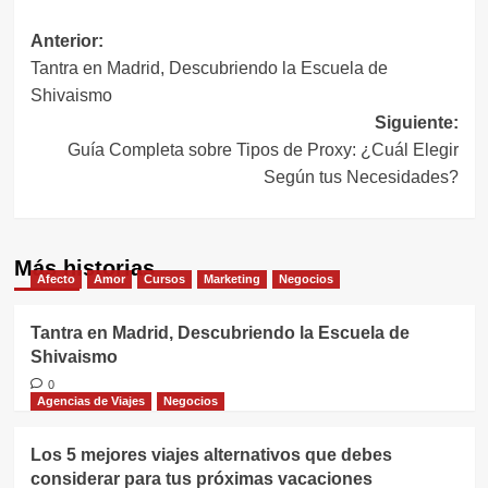
Navegación
Anterior:
Tantra en Madrid, Descubriendo la Escuela de
de
Shivaismo
entradas
Siguiente:
Guía Completa sobre Tipos de Proxy: ¿Cuál Elegir
Según tus Necesidades?
Más historias
Afecto
Amor
Cursos
Marketing
Negocios
Tantra en Madrid, Descubriendo la Escuela de
Shivaismo
0
Agencias de Viajes
Negocios
Los 5 mejores viajes alternativos que debes
considerar para tus próximas vacaciones