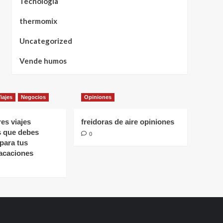
Tecnología
thermomix
Uncategorized
Vende humos
iajes
Negocios
Opiniones
es viajes
freidoras de aire opiniones
s que debes
0
para tus
acaciones