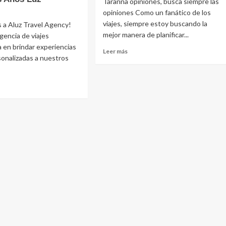
Taranna opiniones, busca siempre las
opiniones Como un fanático de los
viajes, siempre estoy buscando la
 a Aluz Travel Agency!
mejor manera de planificar...
encia de viajes
a en brindar experiencias
Leer
Leer más
sonalizadas a nuestros
más
sobre
Taranna
opiniones
agencia
e
de
viajes
l
cy:
ta
ada
turas
ordinarias
s