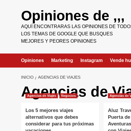
Saltar
al
Opiniones de ,,,
contenido
AQUÍ ENCONTRARAS LAS OPINIONES DE TODO
LOS TEMAS DE GOOGLE QUE BUSQUES
MEJORES Y PEORES OPINIONES
Opiniones
Marketing
Instagram
Vende h
INICIO
AGENCIAS DE VIAJES
Agencias de Vi
Agencias de Viajes
Negocios
Agencias de V
Los 5 mejores viajes
Aluz Trav
alternativos que debes
Puerta de
considerar para tus próximas
Aventuras
vacaciones
con Viaje