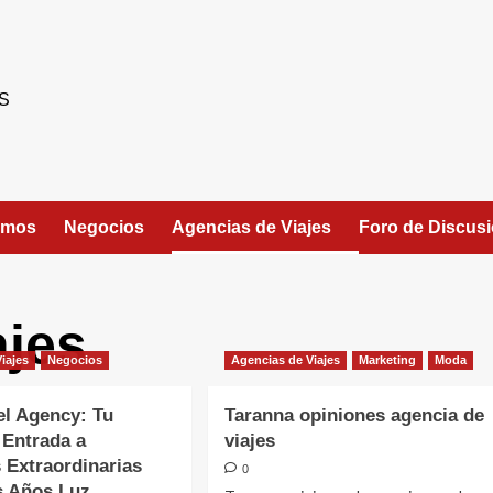
S
umos
Negocios
Agencias de Viajes
Foro de Discus
ajes
iajes
Negocios
Agencias de Viajes
Marketing
Moda
el Agency: Tu
Taranna opiniones agencia de
 Entrada a
viajes
 Extraordinarias
0
s Años Luz