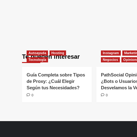
Autoayuda
Hosting
Instagram
Marketi
Te pueden interesar
Tecnología
Negocios
Opinion
Guía Completa sobre Tipos
PathSocial Opin
de Proxy: ¿Cuál Elegir
¿Bots o Usuario
Según tus Necesidades?
Desvelamos la V
0
0