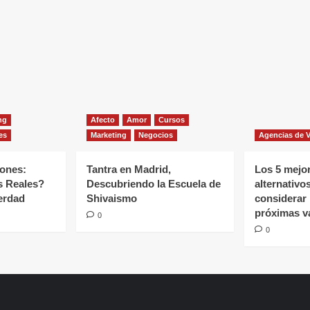
ng
Afecto
Amor
Cursos
es
Marketing
Negocios
Agencias de V
iones:
Tantra en Madrid,
Los 5 mejor
s Reales?
Descubriendo la Escuela de
alternativo
erdad
Shivaismo
considerar 
próximas v
0
0