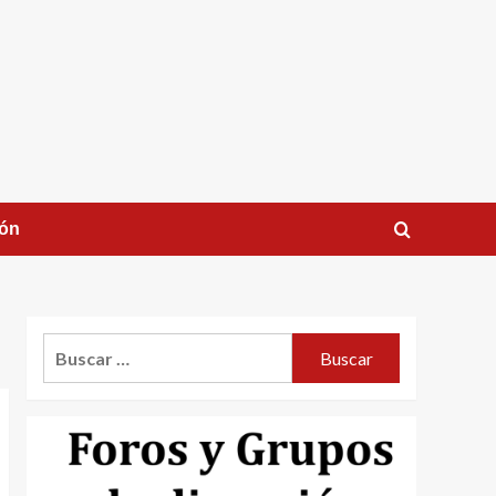
ión
Buscar: