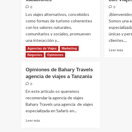
0
0
Los viajes alternativos, concebidos
¡Bienvenidos
como formas de turismo coherentes
Somos una ag
con los valores naturales,
especializad
comunitarios y sociales, promueven
únicas y per
una interacción y...
clientes....
Agencias de Viajes
Marketing
Leer
Leer
Leer más
Leer más
más
más
Negocios
Opiniones
sobre
sobr
Los
Aluz
Opiniones de Bahary Travels
5
Trave
agencia de viajes a Tanzania
mejores
Agen
viajes
Tu
0
alternativos
Puer
En este artículo os queremos
que
de
recomendar la agencia de viajes
debes
Entr
Bahary Travels una agencia de viajes
considerar
a
especializada en Safaris en...
para
Aven
tus
Extra
Leer
Leer más
próximas
con
más
vacaciones
Viaje
sobre