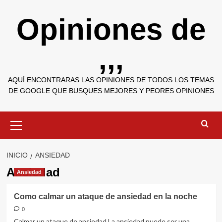
Saltar
Opiniones de
al
contenido
,,,
AQUÍ ENCONTRARAS LAS OPINIONES DE TODOS LOS TEMAS
DE GOOGLE QUE BUSQUES MEJORES Y PEORES OPINIONES
Menú
primario
INICIO
ANSIEDAD
Ansiedad
Ansiedad
Como calmar un ataque de ansiedad en la noche
0
Calmar un ataque de ansiedad La ansiedad puede ser una