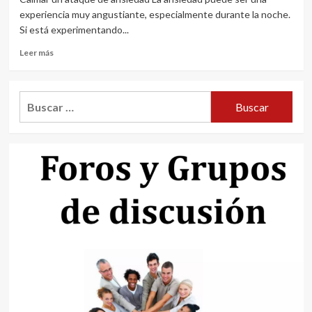
experiencia muy angustiante, especialmente durante la noche.
Si está experimentando...
Leer
Leer más
más
sobre
Como
Buscar:
calmar
un
ataque
de
ansiedad
en
la
noche