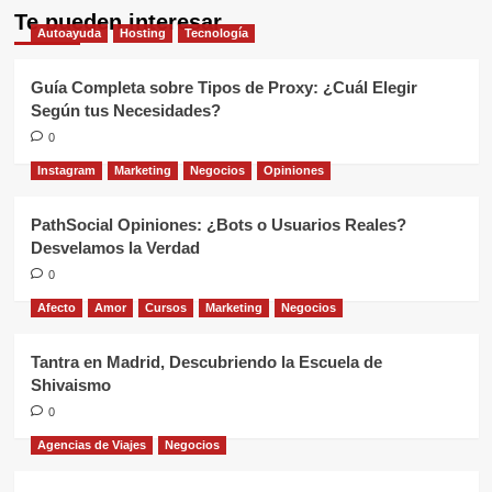
Te pueden interesar
Autoayuda
Hosting
Tecnología
Guía Completa sobre Tipos de Proxy: ¿Cuál Elegir
Según tus Necesidades?
0
Instagram
Marketing
Negocios
Opiniones
PathSocial Opiniones: ¿Bots o Usuarios Reales?
Desvelamos la Verdad
0
Afecto
Amor
Cursos
Marketing
Negocios
Tantra en Madrid, Descubriendo la Escuela de
Shivaismo
0
Agencias de Viajes
Negocios