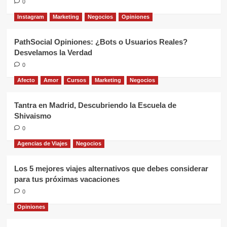
0
Instagram
Marketing
Negocios
Opiniones
PathSocial Opiniones: ¿Bots o Usuarios Reales?
Desvelamos la Verdad
0
Afecto
Amor
Cursos
Marketing
Negocios
Tantra en Madrid, Descubriendo la Escuela de
Shivaismo
0
Agencias de Viajes
Negocios
Los 5 mejores viajes alternativos que debes considerar
para tus próximas vacaciones
0
Opiniones