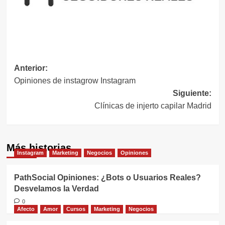
Navegación
Anterior:
Opiniones de instagrow Instagram
de
Siguiente:
entradas
Clínicas de injerto capilar Madrid
Más historias
Instagram
Marketing
Negocios
Opiniones
PathSocial Opiniones: ¿Bots o Usuarios Reales?
Desvelamos la Verdad
0
Afecto
Amor
Cursos
Marketing
Negocios